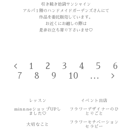
引き続き池袋サンシャイン
アルパ１階のハンドメイドガーデンズさんにて
作品を委託販売しています。
お近くにお越しの際は
是非お立ち寄り下さいませ♡
1
2
3
4
5
6
7
8
9
10
...
レッスン
イベント出店
minnneショップUPし
フラワーデザイナーのひ
ました♡
とりごと
フラワーモチベーション
大切なこと
セラピー