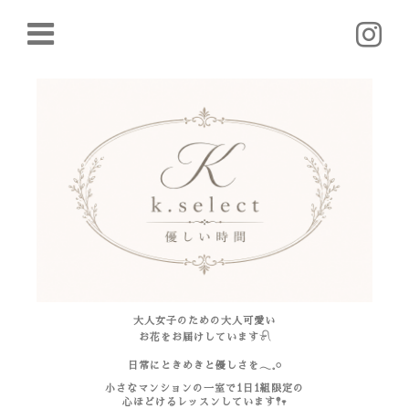
大人女子のための大人可愛い
お花をお届けしています𓍯
日常にときめきと優しさを𓂃𓈒𓏸
小さなマンションの一室で1日1組限定の
心ほどけるレッスンしています𖤣𖥧