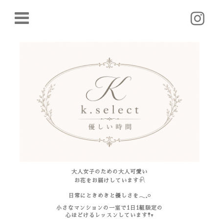
大人女子のための大人可愛い
お花をお届けしています𓍯
日常にときめきと優しさを𓂃𓈒𓏸
小さなマンションの一室で1日1組限定の
心ほどけるレッスンしています𖤣𖥧